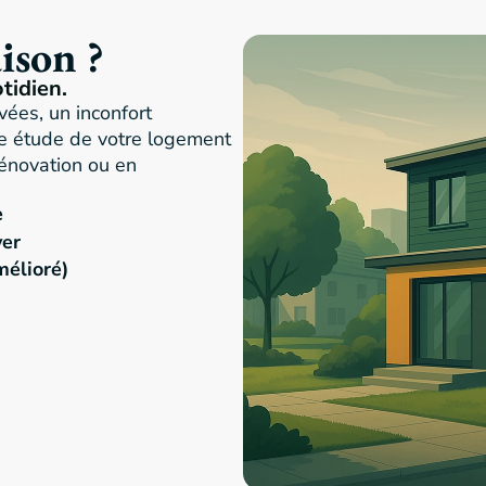
ison ?
tidien.
ées, un inconfort
ne étude de votre logement
rénovation ou en
e
ver
mélioré)