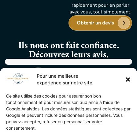
rapidement pour en parler
avec vous, tout simplement.
Obtenir un devis
Ils nous ont fait confiance.
Découvrez leurs avis.
Pour une meilleure
expérience sur notre site
Ce site utilise des cookies pour assurer son bon
fonctionnement et pour mesurer son audience à l’aide de
Découvrir
Nous choisir
Google Analytics. Les données statistiques sont collectées par
Nous
Google et peuvent inclure des données personnelles. Vous
Accueil
Nos réalisations
contacter
pouvez accepter, refuser ou personnaliser votre
consentement.
Nos prestations
Pourquoi nous ?