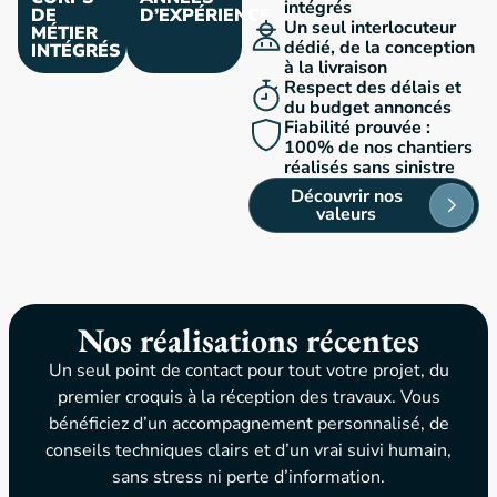
intégrés
DE
D’EXPÉRIENCE
Un seul interlocuteur
MÉTIER
dédié, de la conception
INTÉGRÉS
à la livraison
Respect des délais et
du budget annoncés​
Fiabilité prouvée :
100% de nos chantiers
réalisés sans sinistre
Découvrir nos
valeurs
Nos réalisations récentes
Un seul point de contact pour tout votre projet, du
premier croquis à la réception des travaux. Vous
bénéficiez d’un accompagnement personnalisé, de
conseils techniques clairs et d’un vrai suivi humain,
sans stress ni perte d’information.